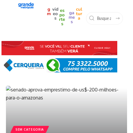
g
vid
cul
es
ga
m
eo
tur
po
me
s
a
rte
s
s
SEM CATEGORIA