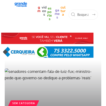
g
vid
cul
es
ga
m
eo
tur
po
me
s
a
rte
s
s
SEM CATEGORIA