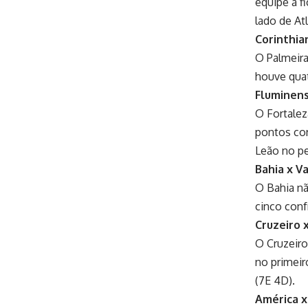
equipe a f
lado de At
Corinthia
O Palmeira
houve quat
Fluminens
O Fortalez
pontos cor
Leão no pe
Bahia x V
O Bahia nã
cinco conf
Cruzeiro 
O Cruzeiro
no primeir
(7E 4D).
América x