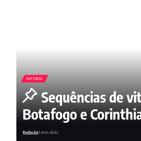
FUTEBOL
Sequências de vi
Botafogo e Corinthi
Redação
3 anos atrás