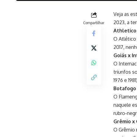
Veja as es
2023, a ter
Compartilhar
Athletico 
O Atlético
2017, nenh
Goiás x In
O Internac
triunfos s
1976 e 1981)
Botafogo 
O Flamengo
naquele es
rubro-negr
Grêmio x 
O Grêmio n