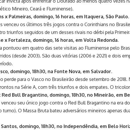
icar invicta após enfrentar o Dourado ao menos quatro vezes na
lético Mineiro, Ceará e Fluminense).
ns x Palmeiras, domingo, 16 horas, em Itaquera, São Paulo.
s venceu os últimos três jogos contra o Corinthians no Brasile
ro triunfos seguidos de um desses rivais no dérbi pela Primeir
e x Fortaleza, domingo, 16 horas, em Volta Redonda.
a pontuou em quatro das sete visitas ao Fluminense pelo Brasi
ridos (desde 2003). São duas vitórias (2006 e 2021) e dois em
ríodo.
asco, domingo, 18h30, na Fonte Nova, em Salvador.
o perde para o Vasco no Brasileirão desde setembro de 2018. 
rontos na Série A, com três triunfos e dois empates. O tricolo
x Red Bull Bragantino, domingo, 18h30, no Mineirão, em Be
 venceu seu único jogo contra o Red Bull Bragantino na era do
o turno). O Massa Bruta bateu adversários mineiros apenas du
 Santos, domingo, 18h30, no Independêndia, em Belo Hori