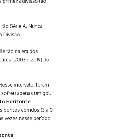
 primeira divisão (ao
irão Série A. Nunca
a Divisão.
leirão na era dos
pates (2003 e 2019) do
Nesse intervalo, foram
r sofreu apenas um gol.
lo Horizonte.
s pontos corridos (3 a 0
as vezes nesse período
zonte.