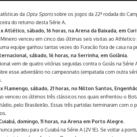
tatísticas da
Opta Sports
sobre os jogos da 22ª rodada do Cam
ceira do returno desta Série A.
x Atlético, sábado, 16 horas, na Arena da Baixada, em Curi
 Mineiro venceu em cinco das últimas seis visitas ao Athletico
uma equipe ganhou tantas vezes do Furacão fora de casa na pr
ternacional, sábado, 16 horas, na Serrinha, em Goiânia.
ional vem de quatro vitórias seguidas contra o Goiás na Série 
obre esse adverdário no campeonato (empatada com outra séri
.
x Flamengo, sábado, 21 horas, no Nilton Santos, Engenhão
 venceu os últimos três clássicos nos quais enfrentou o Bot
tádio, pelo Brasileirão. Essas três partidas terminaram com o pl
os.
Cuiabá, domingo, 11 horas, na Arena em Porto Alegre.
unca perdeu para o Cuiabá na Série A (2V 1E). Se voltar a pontua