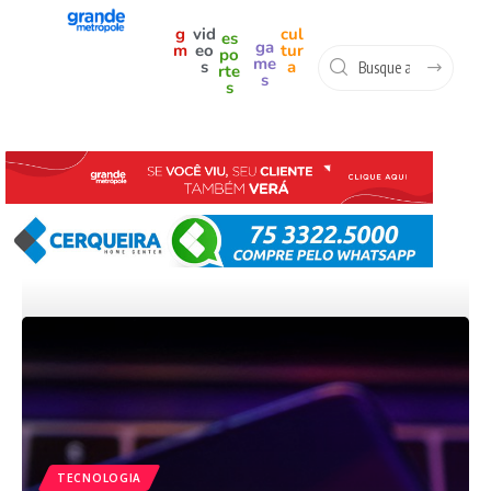
g
vid
cul
es
ga
m
eo
tur
po
me
s
a
rte
s
s
TECNOLOGIA