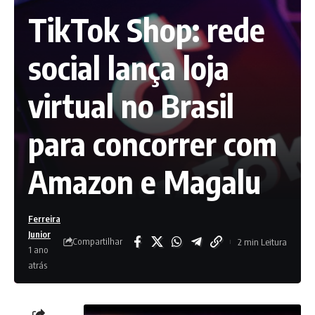
TikTok Shop: rede
social lança loja
virtual no Brasil
para concorrer com
Amazon e Magalu
Ferreira
Junior
Compartilhar
2 min Leitura
1 ano
atrás