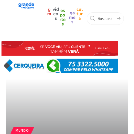
g
vid
cul
es
ga
m
eo
tur
po
me
s
a
rte
s
s
MUNDO