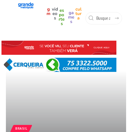
g
vid
cul
es
ga
m
eo
tur
po
me
s
a
rte
s
s
BRASIL