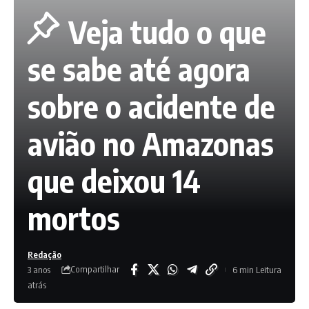
Veja tudo o que
se sabe até agora
sobre o acidente de
avião no Amazonas
que deixou 14
mortos
Redação
Compartilhar
3 anos
6 min Leitura
atrás