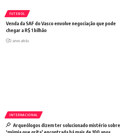
FUTEBOL
Venda da SAF do Vasco envolve negociação que pode
chegar a R$ 1 bilhão
2 anos atrás
INTERNACIONAL
Arqueólogos dizem ter solucionado mistério sobre
‘múmia que grita’ encontrada há mais de 100 anos