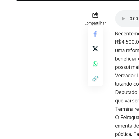
Compartilhar
Recenteme
R$4.500.00
uma reform
beneficiar
possui mai
Vereador L
lutando co
Deputado C
que vai se
Termina re
O Feiragu
ementa de 
pública. T