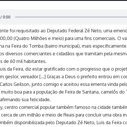
nte foi requisitado ao Deputado Federal Zé Neto, uma emend
0,00 (Quatro Milhões e meio) para uma fins comerciais. O valo
a na Feira do Tomba (bairro municipal), mais especificamente n
 os diversos comerciantes e cidadãos que tramitam pela mesma
s de 60 mil habitantes.
uis da Feira, diz estar gratificado com o progresso que o proje
m gestor, vereador […] Graças a Deus o prefeito entrou em c
arlos Geilson, junto comigo e aceitou essa ementa vinda pe
r muito boa para a população de Feira de Santana, camelôs d
afirmando sua felicidade.
ay, centro comercial popular também famoso na cidade tamb
cerca de um milhão e meio de Reais para concluir uma obra i
ambém disponibilizada pelo Deputado Zé Neto, Luis da Feira c