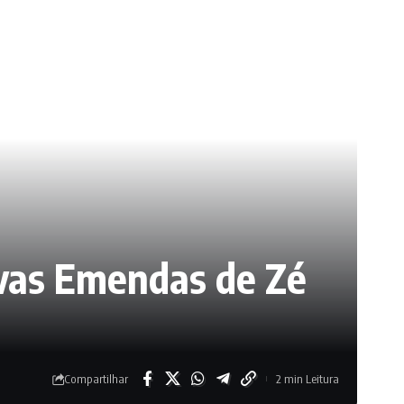
ovas Emendas de Zé
Compartilhar
2 min Leitura