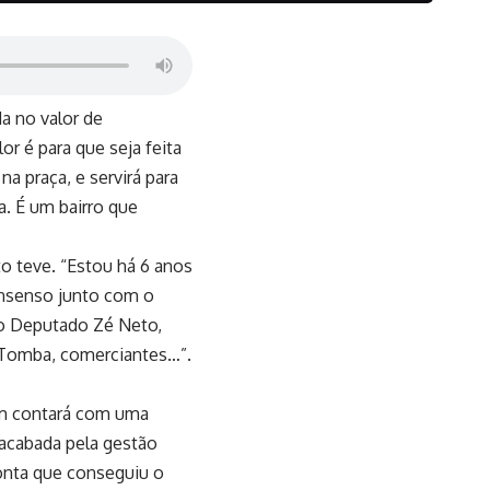
a no valor de
r é para que seja feita
a praça, e servirá para
. É um bairro que
to teve. “Estou há 6 anos
onsenso junto com o
lo Deputado Zé Neto,
o Tomba, comerciantes…”.
ém contará com uma
nacabada pela gestão
onta que conseguiu o