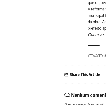
que o gov
A reforma 
municipal 
da obra. A
prefeito a
Quem vos f
TAGGED:
Share This Article
Nenhum coment
O seu endereço de e-mail não 