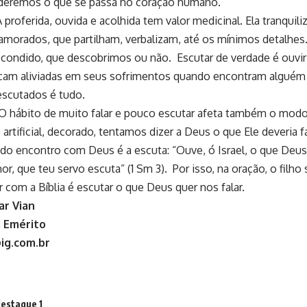
eremos o que se passa no coração humano.
proferida, ouvida e acolhida tem valor medicinal. Ela tranquil
amorados, que partilham, verbalizam, até os mínimos detalhes
condido, que descobrimos ou não. Escutar de verdade é ouvir
icam aliviadas em seus sofrimentos quando encontram alguém
escutados é tudo.
 hábito de muito falar e pouco escutar afeta também o modo
artificial, decorado, tentamos dizer a Deus o que Ele deveria fa
o encontro com Deus é a escuta: “Ouve, ó Israel, o que Deus va
or, que teu servo escuta” (1 Sm 3). Por isso, na oração, o filho
ar com a Bíblia é escutar o que Deus quer nos falar.
r Vian
 Emérito
@ig.com.br
estaque 1