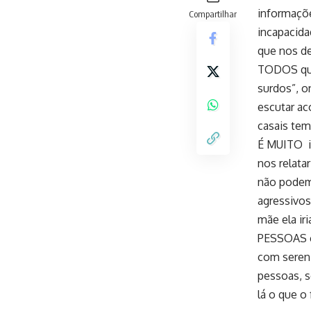
informaçõe
Compartilhar
incapacida
que nos d
TODOS quer
surdos”, o
escutar ac
casais tem
É MUITO im
nos relata
não podem 
agressivos
mãe ela iri
PESSOAS c
com seren
pessoas, 
lá o que o