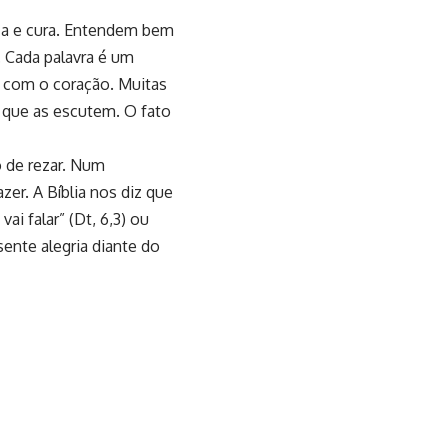
iza e cura. Entendem bem
. Cada palavra é um
 com o coração. Muitas
 que as escutem. O fato
 de rezar. Num
zer. A Bíblia nos diz que
i falar” (Dt, 6,3) ou
 sente alegria diante do