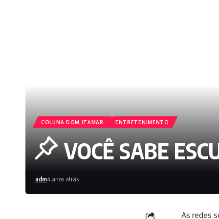
COLUNA DOM ITAMAR
ENTRETENIMENTO
VOCÊ SABE ESC
adm
4 anos atrás
As redes s