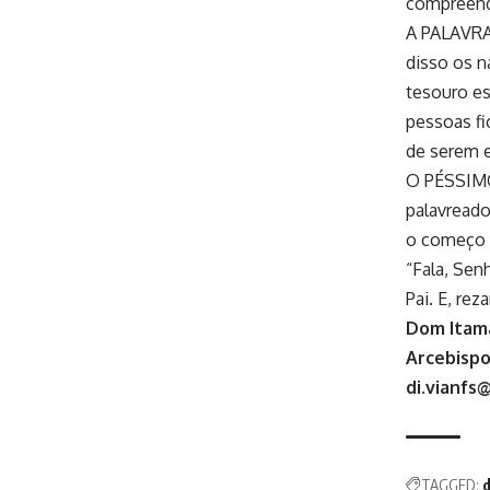
compreend
A PALAVRA 
disso os n
tesouro es
pessoas f
de serem 
O PÉSSIMO
palavreado 
o começo d
“Fala, Senh
Pai. E, rez
Dom Itama
Arcebispo
di.vianfs
TAGGED:
d