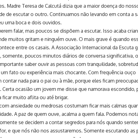
s. Madre Teresa de Calcutá dizia que a maior doença do noss
de de escutar o outro. Continuamos não levando em conta a s
eu uma boca e dois ouvidos.
em falar, mas poucos se dispõem a escutar. Isso acaba crian
nde muitos gritam e ninguém ouve. O mais grave é quando ess
ontece entre os casais. A Associação Internacional da Escuta g
, somente, poucos minutos diários de conversa significativa, 
portante saber ouvir as pessoas com tranquilidade, sobretu
r um fato ou experiência mais chocante. Com frequência ouç
contar nada para o pai ou à mãe, porque eles ficam preocupa
. Certa ocasião um jovem me disse que namorava escondido, 
a ficar muito aflita ou até brigar.
om ansiedade ou medrosas costumam ficar mais calmas qua
idade. A paz de quem ouve, acalma a quem fala. Podemos nota
somente se decidem a contar segredos para nós quando sente
 for, e que nós não nos assustaremos. Somente escutando as