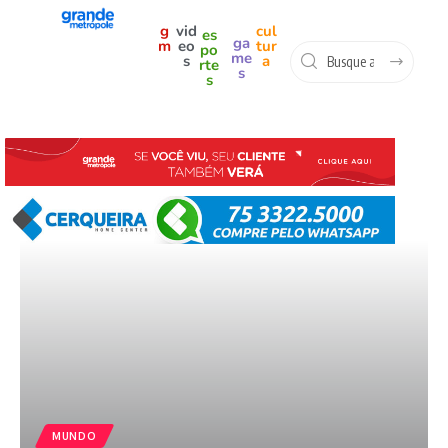
g
vid
cul
es
ga
m
eo
tur
po
me
s
a
rte
s
s
MUNDO