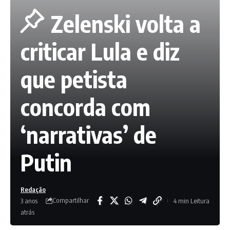
Zelenski volta a
criticar Lula e diz
que petista
concorda com
‘narrativas’ de
Putin
Redação
Compartilhar
3 anos
4 min Leitura
atrás