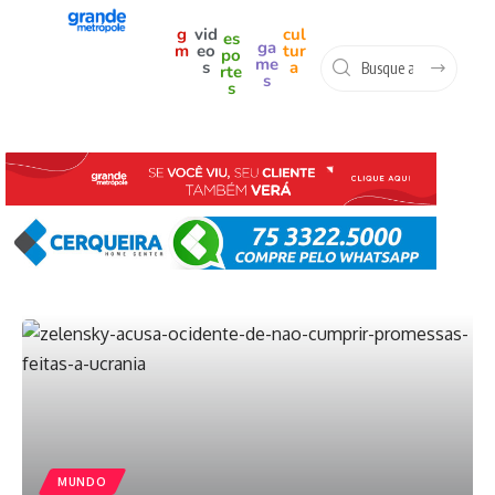
g
vid
cul
es
ga
m
eo
tur
po
me
s
a
rte
s
s
MUNDO