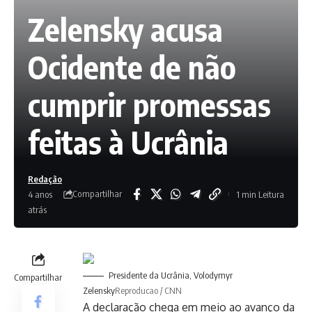
Zelensky acusa
Ocidente de não
cumprir promessas
feitas à Ucrânia
Redação
Compartilhar
4 anos
1 min Leitura
atrás
Presidente da Ucrânia, Volodymyr
Compartilhar
Zelensky
Reproducao / CNN
A declaração chega em meio ao
avanço da