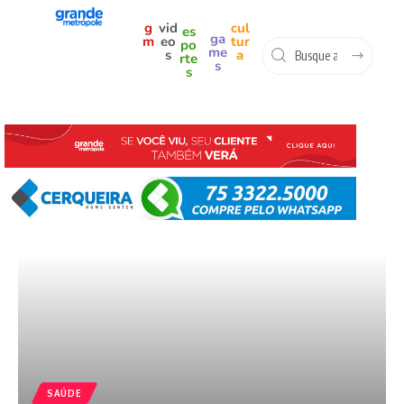
g
vid
cul
es
ga
m
eo
tur
po
me
s
a
rte
s
s
SAÚDE