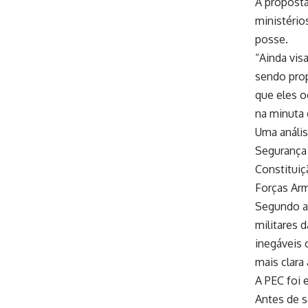
A proposta
ministério
posse.
“Ainda vis
sendo prop
que eles o
na minuta 
Uma anális
Segurança 
Constituiç
Forças Arm
Segundo a 
militares d
inegáveis c
mais clara 
A PEC foi 
Antes de s