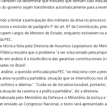
 também vai determinar que militares que tenham sido indica
s do governo sejam transferidos automaticamente para a res
ando a limitar a participação dos militares da ativa no processo
osta a inclusão do parágrafo 1º do art. 87 da Constituição, pr
cupem cargos de Ministro de Estado, enquanto estiverem na at
da PEC.
e técnica feita pela Diretoria de Assuntos Legislativos do Minis
Pública ressalta que o problema “a ser solucionado pela prop
ão em análise é a insuficiência das garantias constitucionais à 
adas no Brasil“.
análise, a questão enfocada pela PEC “se relaciona com a pre
a ativa na política partidária, situação que se intensificou nos
onflitos e dilemas“. “Cuida-se de iniciativa louvável, portanto,
a atuação da caserna e a política partidária“, diz a diretoria.
elaborada pelo Ministério da Defesa e o Ministério da Justiça e
er enviado ao Congresso Nacional, o texto será apresentado ao