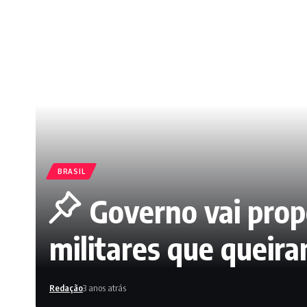
BRASIL
Governo vai propo
militares que queira
Redação
3 anos atrás