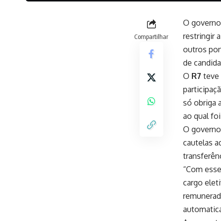
O governo 
restringir
Compartilhar
outros pon
de candida
O
R7
teve
participaçã
só obriga 
ao qual foi
O governo 
cautelas a
transferên
“Com esse 
cargo eleti
remunerada
automatica