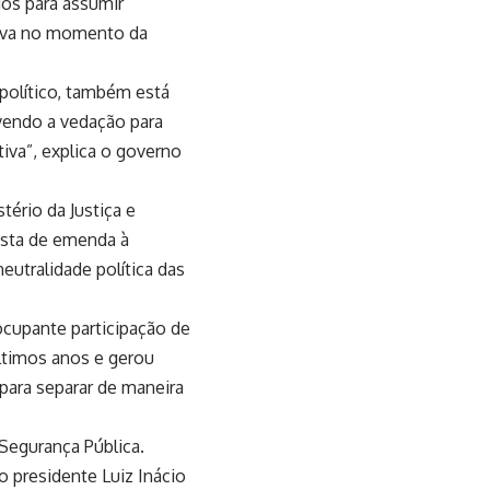
dos para assumir
erva no momento da
 político, também está
evendo a vedação para
iva”, explica o governo
tério da Justiça e
osta de emenda à
neutralidade política das
ocupante participação de
 últimos anos e gerou
 para separar de maneira
 Segurança Pública.
 presidente Luiz Inácio