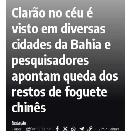
Clarão no céu é
visto em diversas
cidades da Bahia e
pesquisadores
apontam queda dos
restos de foguete
chinês
Redação
Compartilhar
3 anos
2 min Leitura