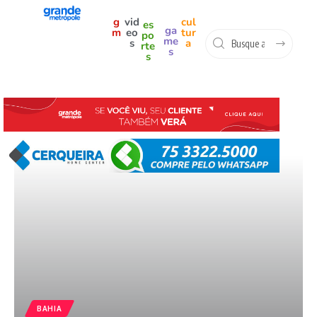
g
vid
cul
es
ga
m
eo
tur
po
me
s
a
rte
s
s
BAHIA