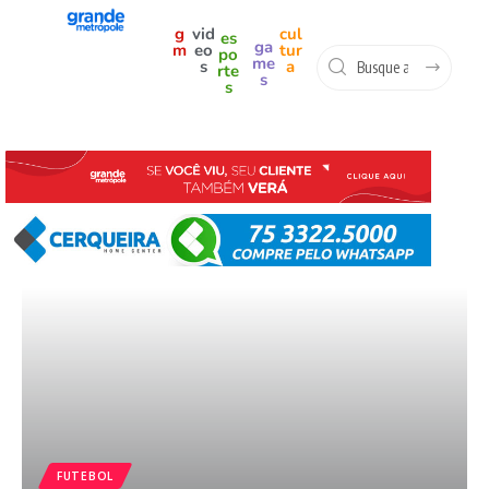
g
vid
cul
es
ga
m
eo
tur
po
me
s
a
rte
s
s
FUTEBOL