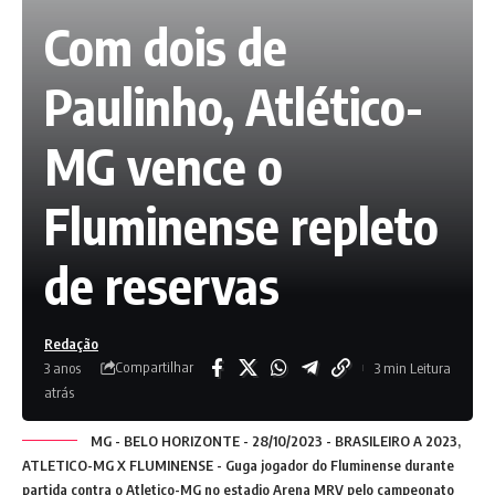
Com dois de
Paulinho, Atlético-
MG vence o
Fluminense repleto
de reservas
Redação
Compartilhar
3 anos
3 min Leitura
atrás
MG - BELO HORIZONTE - 28/10/2023 - BRASILEIRO A 2023,
ATLETICO-MG X FLUMINENSE - Guga jogador do Fluminense durante
partida contra o Atletico-MG no estadio Arena MRV pelo campeonato