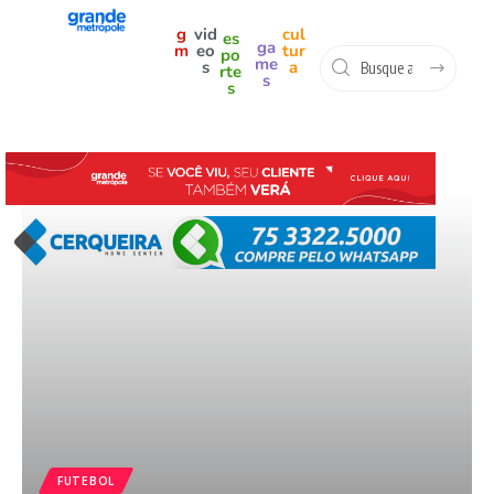
g
vid
cul
es
ga
m
eo
tur
po
me
s
a
rte
s
s
FUTEBOL