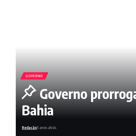
GOVERNO
Governo prorroga
Bahia
Redação
5 anos atrás