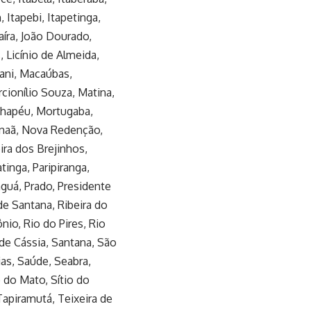
 Itapebi, Itapetinga,
daíra, João Dourado,
, Licínio de Almeida,
ani, Macaúbas,
cionílio Souza, Matina,
Chapéu, Mortugaba,
naã, Nova Redenção,
ira dos Brejinhos,
inga, Paripiranga,
raguá, Prado, Presidente
de Santana, Ribeira do
nio, Rio do Pires, Rio
 de Cássia, Santana, São
ias, Saúde, Seabra,
o do Mato, Sítio do
apiramutá, Teixeira de