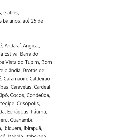
 e afins,
 baianos, até 25 de
, Andaraí, Angical,
a Estiva, Barra do
Boa Vista do Tupim, Bom
rejolândia, Brotas de
é, Cafarnaum, Caldeirão
bas, Caravelas, Cardeal
 Cipó, Cocos, Condeúba,
tegipe, Crisópolis,
da, Eunápolis, Fátima,
jeru, Guanambi,
, Ibiquera, Ibirapuã,
ecê, Itabela, Itaberaba,