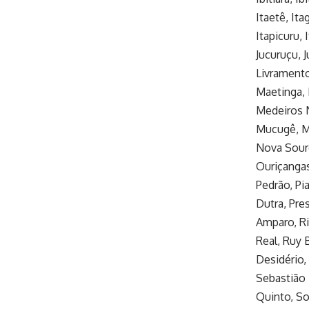
Itaetê, Ita
Itapicuru, 
Jucuruçu, J
Livramento
Maetinga, 
Medeiros N
Mucugê, M
Nova Soure
Ouriçangas
Pedrão, Pia
Dutra, Pre
Amparo, Ri
Real, Ruy 
Desidério,
Sebastião 
Quinto, So