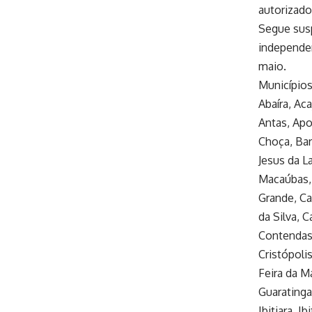
autorizado
Segue susp
independen
maio.
Municípios
Abaíra, Ac
Antas, Apor
Choça, Bar
Jesus da L
Macaúbas, 
Grande, Ca
da Silva, 
Contendas 
Cristópoli
Feira da M
Guaratinga 
Ibitiara, I