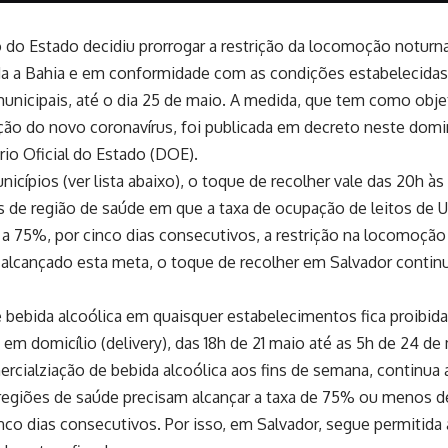
do Estado decidiu prorrogar a restrição da locomoção noturna
a a Bahia e em conformidade com as condições estabelecidas
unicipais, até o dia 25 de maio. A medida, que tem como obje
ão do novo coronavírus, foi publicada em decreto neste domin
ário Oficial do Estado (DOE).
icípios (ver lista abaixo), o toque de recolher vale das 20h às
s de região de saúde em que a taxa de ocupação de leitos de UT
r a 75%, por cinco dias consecutivos, a restrição na locomoção 
r alcançado esta meta, o toque de recolher em Salvador contin
 bebida alcoólica em quaisquer estabelecimentos fica proibida,
 em domicílio (delivery), das 18h de 21 maio até as 5h de 24 de
ercialziação de bebida alcoólica aos fins de semana, continua 
regiões de saúde precisam alcançar a taxa de 75% ou menos d
inco dias consecutivos. Por isso, em Salvador, segue permitida