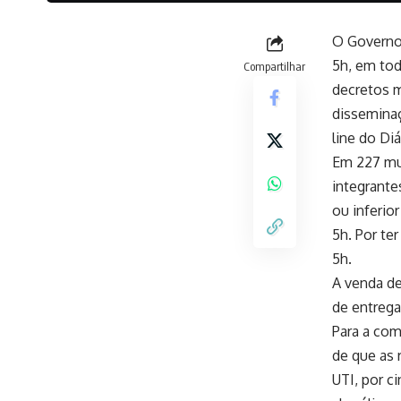
O Governo 
5h, em tod
Compartilhar
decretos m
disseminaç
line do Di
Em 227 mun
integrante
ou inferio
5h. Por te
5h.
A venda de
de entrega
Para a com
de que as 
UTI, por c