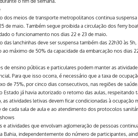
 durante o fim de semana.
e
ão dos meios de transporte metropolitanos continua suspensa
 25 de maio. Também segue proibida a circulação dos ferry boa
dado o funcionamento nos dias 22 e 23 de maio.
ão das lanchinhas deve ser suspensa também das 22h30 às 5h, a
o ao máximo de 50% da capacidade da embarcação nos dias 22
s de ensino públicas e particulares podem manter as atividad
cial. Para que isso ocorra, é necessário que a taxa de ocupaçã
ixo de 75%, por cinco dias consecutivos, nas regiões de saúde.
 Estado já havia autorizado o retorno das aulas, respeitando tai
, as atividades letivas devem ficar condicionadas à ocupaçã
 de cada sala de aula e ao atendimento dos protocolos sanitár
 shows
s e atividades que envolvam aglomeração de pessoas continu
 da Bahia, independentemente do número de participantes, ain