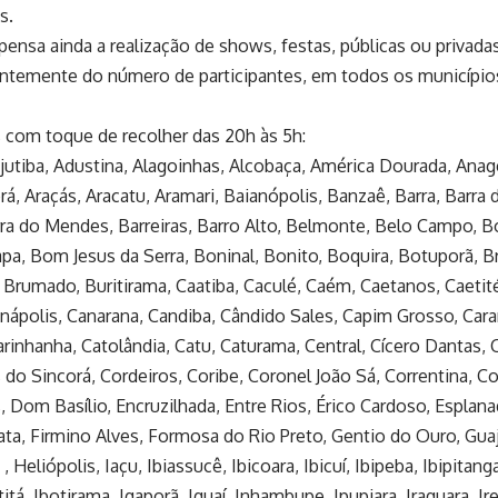
s.
ensa ainda a realização de shows, festas, públicas ou privadas,
temente do número de participantes, em todos os municípios
 com toque de recolher das 20h às 5h:
ajutiba, Adustina, Alagoinhas, Alcobaça, América Dourada, Anagé
á, Araçás, Aracatu, Aramari, Baianópolis, Banzaê, Barra, Barra d
ra do Mendes, Barreiras, Barro Alto, Belmonte, Belo Campo, 
apa, Bom Jesus da Serra, Boninal, Bonito, Boquira, Botuporã, B
Brumado, Buritirama, Caatiba, Caculé, Caém, Caetanos, Caetit
nápolis, Canarana, Candiba, Cândido Sales, Capim Grosso, Caraí
Carinhanha, Catolândia, Catu, Caturama, Central, Cícero Dantas,
do Sincorá, Cordeiros, Coribe, Coronel João Sá, Correntina, Co
s, Dom Basílio, Encruzilhada, Entre Rios, Érico Cardoso, Esplana
ata, Firmino Alves, Formosa do Rio Preto, Gentio do Ouro, Gua
, Heliópolis, Iaçu, Ibiassucê, Ibicoara, Ibicuí, Ibipeba, Ibipitanga
bititá, Ibotirama, Igaporã, Iguaí, Inhambupe, Ipupiara, Iraquara, Ir