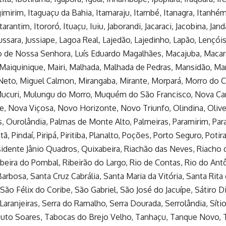
gimirim, Itaguaçu da Bahia, Itamaraju, Itambé, Itanagra, Itanhém,
Itarantim, Itororó, Ituaçu, Iuiu, Jaborandi, Jacaraci, Jacobina, Jan
ussara, Jussiape, Lagoa Real, Lajedão, Lajedinho, Lapão, Lençóis
 de Nossa Senhora, Luís Eduardo Magalhães, Macajuba, Macar
Maiquinique, Mairi, Malhada, Malhada de Pedras, Mansidão, Mar
eto, Miguel Calmon, Mirangaba, Mirante, Morpará, Morro do 
ucuri, Mulungu do Morro, Muquém do São Francisco, Nova Ca
, Nova Viçosa, Novo Horizonte, Novo Triunfo, Olindina, Olive
, Ourolândia, Palmas de Monte Alto, Palmeiras, Paramirim, Parat
tã, Pindaí, Piripá, Piritiba, Planalto, Poções, Porto Seguro, Poti
sidente Jânio Quadros, Quixabeira, Riachão das Neves, Riacho 
beira do Pombal, Ribeirão do Largo, Rio de Contas, Rio do Antô
Barbosa, Santa Cruz Cabrália, Santa Maria da Vitória, Santa Rita
 São Félix do Coribe, São Gabriel, São José do Jacuípe, Sátiro D
Laranjeiras, Serra do Ramalho, Serra Dourada, Serrolândia, Síti
uto Soares, Tabocas do Brejo Velho, Tanhaçu, Tanque Novo, T