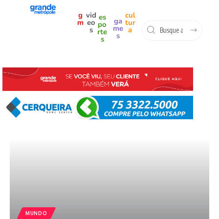
g
vid
cul
es
ga
m
eo
tur
po
me
s
a
rte
s
s
MUNDO