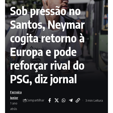
Sob pressão no
Santos, Neymar
cogita retorno à
Europa e pode
reforçar rival do
PSG, diz jornal
Ferreira
Junior
Compartilhar
3 min Leitura
1 ano
atrás