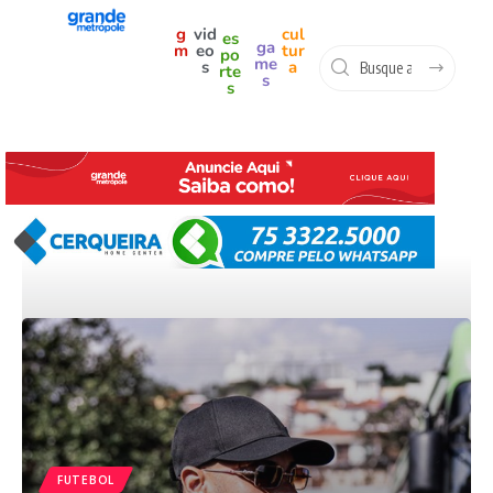
g
vid
cul
es
ga
m
eo
tur
po
me
s
a
rte
s
s
FUTEBOL