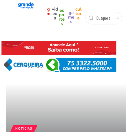
g
vid
cul
es
ga
m
eo
tur
po
me
s
a
rte
s
s
NOTÍCIAS